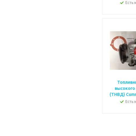
Есть 
Топливн
высокого
(ТНВД) Cumm
Есть 