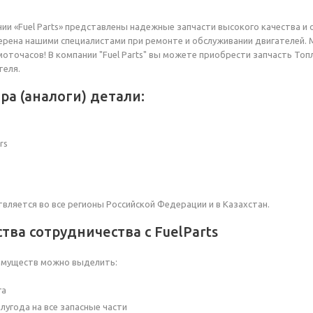
нии «Fuel Parts» представлены надежные запчасти высокого качества 
рена нашими специалистами при ремонте и обслуживании двигателей. 
 моточасов! В компании "Fuel Parts" вы можете приобрести запчасть То
теля.
ра (аналоги) детали:
rs
вляется во все регионы Российской Федерации и в Казахстан.
ва сотрудничества с FuelParts
имуществ можно выделить:
га
лугода на все запасные части