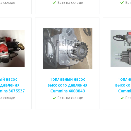
на складе
Есть на складе
Ест
ый насос
Топливный насос
Топли
 давления
высокого давления
высоко
ins 3075537
Cummins 4088848
на складе
Есть на складе
Ест