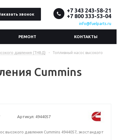
+7 343 243-58-21
Заказать звонок
+7 800 333-53-04
info@fuelparts.ru
РЕМОНТ
КОНТАКТЫ
сокого давления (ТНВД)
-
Топливный насос высокого
вления Cummins
Артикул:
4944057
ос высокого давления Cummins 4944057, экостандарт