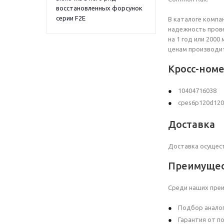
восстановленных форсунок
серии F2E
В каталоге компа
надежность прове
на 1 год или 2000
ценам производи
Кросс-номе
10404716038
cpes6p120d120
Доставка
Доставка осущест
Преимущест
Среди наших пре
Подбор анало
Гарантия от по