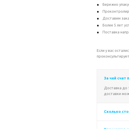
Бережно упаку
Проконтролир
Доставим зака
Более 5 лет у
Поставка напр
Если у вас остал
проконсультирует
За чей счет
Доставка до т
доставки мож
Сколько сто