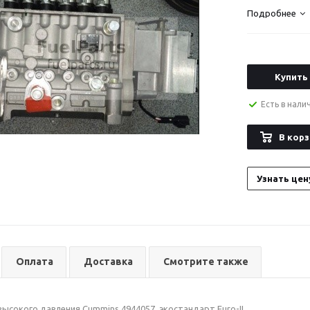
Подробнее
Купить
Есть в нали
В корз
Узнать цен
Оплата
Доставка
Смотрите также
ысокого давления Cummins 4944057, экостандарт Euro-II.