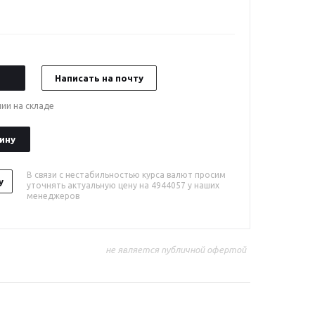
Написать на почту
чии на складе
ину
В связи с нестабильностью курса валют просим
у
уточнять актуальную цену на 4944057 у наших
менеджеров
не является публичной офертой