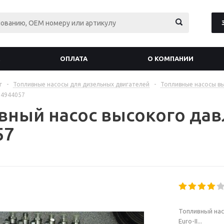
ОПЛАТА
О КОМПАНИИ
г
-
Топливные насосы для дизельных двигателей
-
Топливные насосы вы
 4944057
вный насос высокого да
57
Топливный нас
Euro-II...