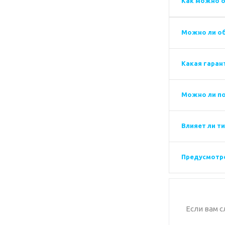
Как можно о
Можно ли об
Какая гаран
Можно ли п
Влияет ли т
Предусмотре
Если вам 