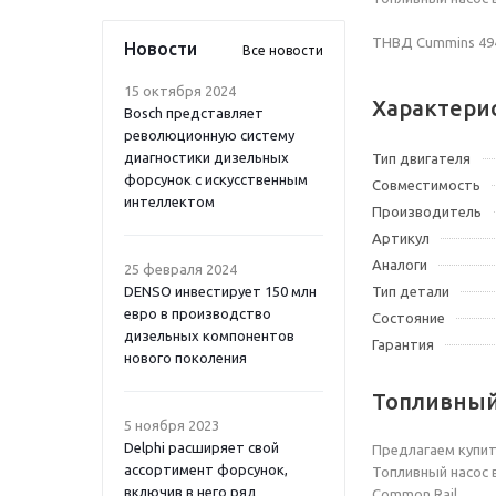
ТНВД Cummins 4944
Новости
Все новости
15 октября 2024
Характери
Bosch представляет
революционную систему
диагностики дизельных
Тип двигателя
форсунок с искусственным
Совместимость
интеллектом
Производитель
Артикул
Аналоги
25 февраля 2024
DENSO инвестирует 150 млн
Тип детали
евро в производство
Состояние
дизельных компонентов
Гарантия
нового поколения
Топливный
5 ноября 2023
Delphi расширяет свой
Предлагаем купит
ассортимент форсунок,
Топливный насос 
включив в него ряд
Common Rail.