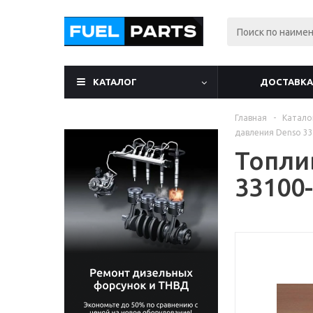
КАТАЛОГ
ДОСТАВКА
Главная
-
Катало
давления Denso 3
Топли
33100