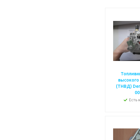
Топливн
высокого
(ТНВД) Den
00
Есть 