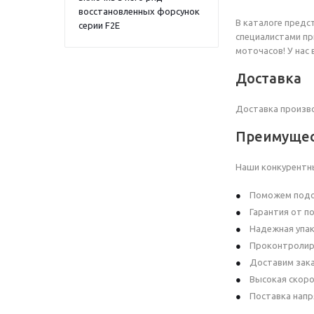
восстановленных форсунок
В каталоге предс
серии F2E
специалистами пр
моточасов! У нас
Доставка
Доставка произво
Преимущест
Наши конкурентн
Поможем подо
Гарантия от по
Надежная упак
Проконтролиру
Доставим зака
Высокая скоро
Поставка напр